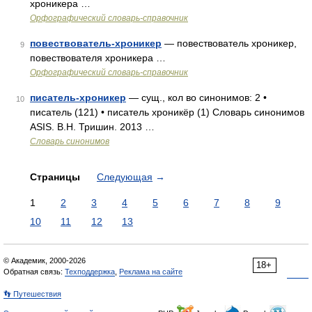
хроникера …
Орфографический словарь-справочник
повествователь-хроникер
— повествователь хроникер,
9
повествователя хроникера …
Орфографический словарь-справочник
писатель-хроникер
— сущ., кол во синонимов: 2 •
10
писатель (121) • писатель хроникёр (1) Словарь синонимов
ASIS. В.Н. Тришин. 2013 …
Словарь синонимов
Страницы
Следующая
→
1
2
3
4
5
6
7
8
9
10
11
12
13
© Академик, 2000-2026
18+
Обратная связь:
Техподдержка
,
Реклама на сайте
👣 Путешествия