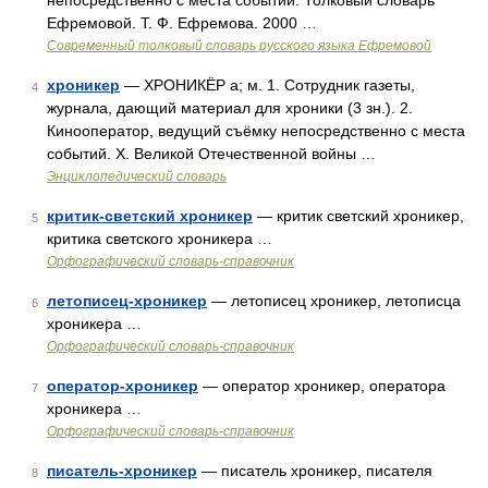
непосредственно с места событий. Толковый словарь
Ефремовой. Т. Ф. Ефремова. 2000 …
Современный толковый словарь русского языка Ефремовой
хроникер
— ХРОНИКЁР а; м. 1. Сотрудник газеты,
4
журнала, дающий материал для хроники (3 зн.). 2.
Кинооператор, ведущий съёмку непосредственно с места
событий. Х. Великой Отечественной войны …
Энциклопедический словарь
критик-светский хроникер
— критик светский хроникер,
5
критика светского хроникера …
Орфографический словарь-справочник
летописец-хроникер
— летописец хроникер, летописца
6
хроникера …
Орфографический словарь-справочник
оператор-хроникер
— оператор хроникер, оператора
7
хроникера …
Орфографический словарь-справочник
писатель-хроникер
— писатель хроникер, писателя
8